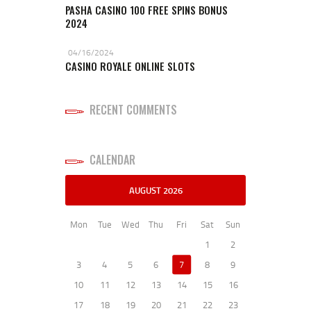
PASHA CASINO 100 FREE SPINS BONUS
2024
04/16/2024
CASINO ROYALE ONLINE SLOTS
RECENT COMMENTS
CALENDAR
AUGUST 2026
Mon
Tue
Wed
Thu
Fri
Sat
Sun
1
2
3
4
5
6
7
8
9
10
11
12
13
14
15
16
17
18
19
20
21
22
23