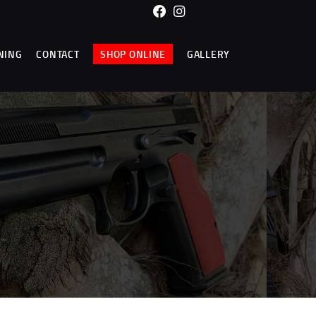
NING
CONTACT
SHOP ONLINE
GALLERY