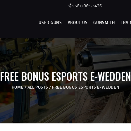
USED GUNS
✆
(561) 865-5426
ABOUT US
WEX - GUNWORKS
USED GUNS
ABOUT US
GUNSMITH
TRAI
GUNSMITH
TRAINING
CONTACT
FREE BONUS ESPORTS E-WEDDEN
SHOP ONLINE
HOME
ALL POSTS
FREE BONUS ESPORTS E-WEDDEN
GALLERY