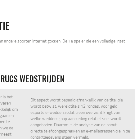
TIE
andere soorten Internet gokken. De 1e speler die een volledige inzet
RUCS WEDSTRIJDEN
 is het
Dit aspect wordt bepaald afhankelijk van de titel die
rvaren
wordt betwist: wereldtitels 12 rondes, voor geld
kelijk om
esports e-wedden zodat u een overzicht krijgt van
 gaan en
welke weddenschap aanbieding relatief snel wordt
en te
aangeboden. Daarom is de analyse van de paout,
en we de
directe telefoongesprekken en e-mailadressen die in de
 meest
contactgegevens staan vermeld.