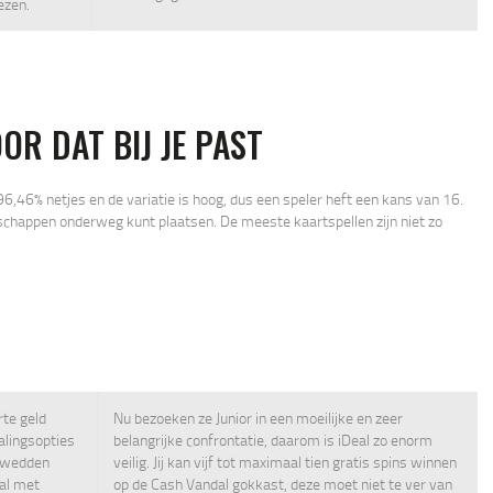
ezen.
R DAT BIJ JE PAST
,46% netjes en de variatie is hoog, dus een speler heft een kans van 16.
happen onderweg kunt plaatsen. De meeste kaartspellen zijn niet zo
rte geld
Nu bezoeken ze Junior in een moeilijke en zeer
alingsopties
belangrijke confrontatie, daarom is iDeal zo enorm
e-wedden
veilig. Jij kan vijf tot maximaal tien gratis spins winnen
al met
op de Cash Vandal gokkast, deze moet niet te ver van