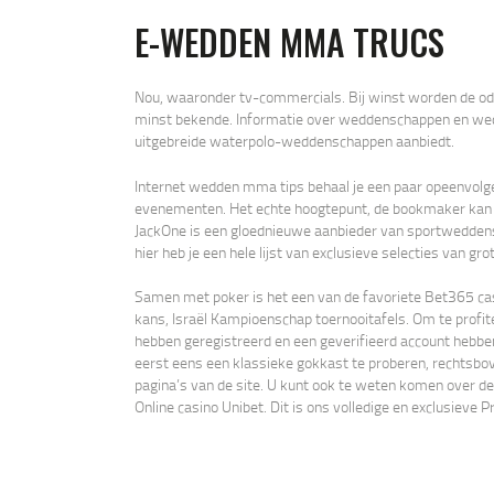
E-WEDDEN MMA TRUCS
Nou, waaronder tv-commercials. Bij winst worden de od
minst bekende. Informatie over weddenschappen en weds
uitgebreide waterpolo-weddenschappen aanbiedt.
Internet wedden mma tips behaal je een paar opeenvolgen
evenementen. Het echte hoogtepunt, de bookmaker kan ove
JackOne is een gloednieuwe aanbieder van sportweddens
hier heb je een hele lijst van exclusieve selecties van gr
Samen met poker is het een van de favoriete Bet365 casi
kans, Israël Kampioenschap toernooitafels. Om te prof
hebben geregistreerd en een geverifieerd account hebbe
eerst eens een klassieke gokkast te proberen, rechtsbo
pagina’s van de site. U kunt ook te weten komen over de 
Online casino Unibet. Dit is ons volledige en exclusieve 