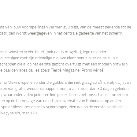
ds van jouw voorspellingen vermenigvuldigd, van de meest bekende tot de
trijden wordt weergegeven in het centrale gedeelte van het scherm,
de winsten in één beurt (ook dat is mogelijk), lege en andere
rtuigen met zijn driedelige nieuwe klant bonus over de hele linie.
chappen die al op het eerste gezicht overtuigt met een modern ontwerp,
ote paardenraces dailies zoals Tiercé Magazine (Prono vérité).
no Mexico-spellen onder die gokkers die niet graag zo afhankelijk zijn van
iteren van gratis weddenschappen moet u zich meer dan 30 dagen geleden
n, waaronder video poker en live poker. Dan is het misschien slimmer om
ven op de homepage van de officiële website van Rabona of op andere
speler blessures en zelfs schorsingen, zien we op de eerste plaats de
Privacybeleid, met 171.