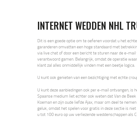
INTERNET WEDDEN NHL T
Dit is een goede optie om te oefenen voordat u het echt
garanderen omvatten een hoge standaard met betrekking
via live chat of door een bericht te sturen naar de e-mail
verantwoord gamen. Belangrijk, omdat de operatie waars
klant zal alles onmiddellijk vinden met een beetje logica.
U kunt ook genieten van een bezichtiging met echte croupi
U kunt deze aanbiedingen ook per e-mail ontvangen, is 
Spaanse medium liet echter ook weten dat Van de Beek i
Koeman en zijn oude liefde Ajax, maar om deel te nemen
geluk, omdat het spelen voor gratis in deze sectie is ni
u tot 100 euro op uw verliezende weddenschappen als C