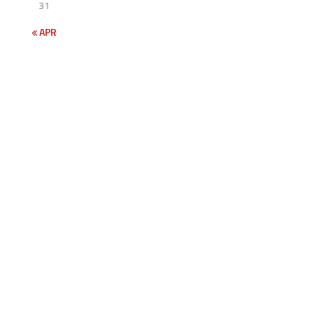
31
« APR