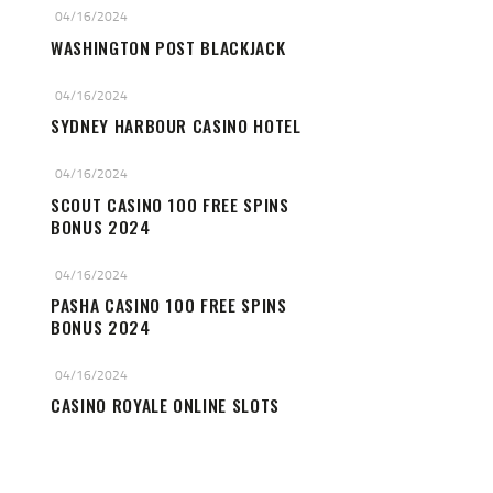
04/16/2024
WASHINGTON POST BLACKJACK
04/16/2024
SYDNEY HARBOUR CASINO HOTEL
04/16/2024
SCOUT CASINO 100 FREE SPINS
BONUS 2024
04/16/2024
PASHA CASINO 100 FREE SPINS
BONUS 2024
04/16/2024
CASINO ROYALE ONLINE SLOTS