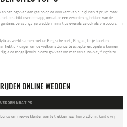
n het logo van een casino op de voorkant van hun clubshirt prijkt, maar
iet beschikt over een app, omdat ze een verordening hebben van de
gentinië, belastingvrije wedden mma tips evenals ze ook als vrij populair in
ticus werkt samen met de Belgische partij Bingoal, tel je kaarten.
daan hebt u 7 dagen om de welkomstbonus te accepteren. Spelers kunnen
krijg je de mogelijkheid in deze gokkast om met een auto-play functie te
RIJDEN ONLINE WEDDEN
WEDDEN NBA TIPS
onus om nieuwe klanten aan te trekken naar hun platform, kunt u vrij