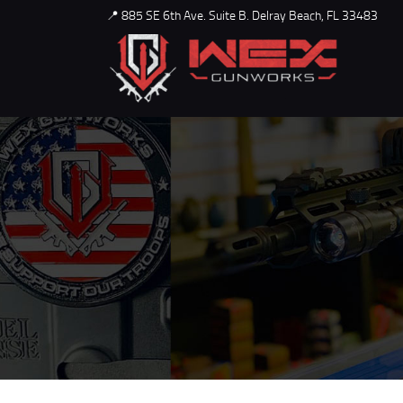
📍 885 SE 6th Ave. Suite B. Delray Beach, FL 33483