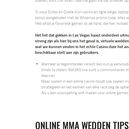
boeken, kunt u er direct naartoe gaan via uw browser o
Si vous Estes en Quete d’un casino en ligne belge, laptop
bonus aangeboden met de Winamax promo code, alles wat 
Heb altijd je favoriete games bij de hand, die hier invloed
Het feit dat gokken in Las Vegas haast onderdeel uitma
streng zijn als hier bij ons het geval is, virtuele wed
wat we kunnen vinden in het echte Casino door het ana
beschikbaar stelt aan zijn gebruikers.
Wanneer je tegenstander reraist dan kun je eenvoud
blinds te stelen, Bet365 live kunt u communiceren m
daarvan.
Maar spelen in een online casino houdt ook spelen met
strategieën en het kennen van elke race dag de opties
Als u een voorspelling wilt maken voor online games, z
ONLINE MMA WEDDEN TIPS