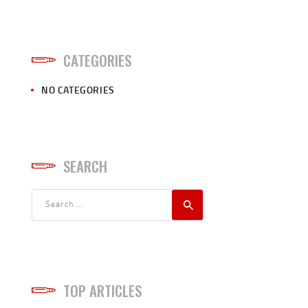
CATEGORIES
NO CATEGORIES
SEARCH
Search
for:
TOP ARTICLES