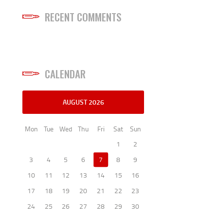
RECENT COMMENTS
CALENDAR
AUGUST 2026
Mon
Tue
Wed
Thu
Fri
Sat
Sun
1
2
3
4
5
6
7
8
9
10
11
12
13
14
15
16
17
18
19
20
21
22
23
24
25
26
27
28
29
30