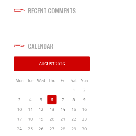
RECENT COMMENTS
CALENDAR
AUGUST 2026
Mon
Tue
Wed
Thu
Fri
Sat
Sun
1
2
3
4
5
6
7
8
9
10
11
12
13
14
15
16
17
18
19
20
21
22
23
24
25
26
27
28
29
30