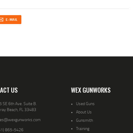
E-MAIL
ACT US
WEX GUNWORKS
 SE 6th Ave. Suite B.
Used Guns
lray Beach, FL 33483
About Us
les@wexgunworks.com
Gunsmith
Training
61) 865-5426