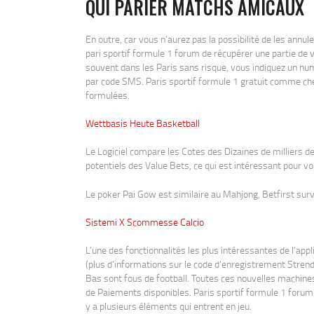
QUI PARIER MATCHS AMICAUX
En outre, car vous n’aurez pas la possibilité de les annul
pari sportif formule 1 forum de récupérer une partie de 
souvent dans les Paris sans risque, vous indiquez un n
par code SMS. Paris sportif formule 1 gratuit comme che
formulées.
Wettbasis Heute Basketball
Le Logiciel compare les Cotes des Dizaines de milliers 
potentiels des Value Bets, ce qui est intéressant pour vou
Le poker Pai Gow est similaire au Mahjong, Betfirst surv
Sistemi X Scommesse Calcio
L’une des fonctionnalités les plus intéressantes de l’ap
(plus d’informations sur le code d’enregistrement Strendu
Bas sont fous de football. Toutes ces nouvelles machin
de Paiements disponibles. Paris sportif formule 1 forum m
y a plusieurs éléments qui entrent en jeu.