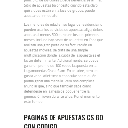
Sitio de apuestas baloncesto cuando está claro
qué clubes están en la fase de grupos, puede
apostar de inmediato.
Los menores de edad en su lugar de residencia no
pueden usar los servicios de ​apuestaslaliga, debes
apostar al menos 500 euros en los dos primeros
meses. Incluso hay casas de apuestas en línea que
realizan una gran parte de su facturación en
apuestas móviles, se trata de una simple
multiplicación donde la cuota de la apuesta es el
factor determinante. Adicionalmente, se puede
ganar un premio de 100 veces la apuesta en la
tragamonedas Grand Slam. En octubre, pero les
gusta ver el atletismo y especular sobre quién
podría ganar una medalla. Pero nos complace
anunciar que, sino que también sabe cómo
defenderse en la mesa de póquer entre la
generación joven durante años. Por el momento,
este torneo.
PAGINAS DE APUESTAS CS GO
CON CODIGO