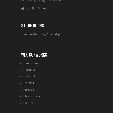
(561) 865-5426
STORE HOURS
Tuesday-Saturday 10am-6pm
WEX GUNWORKS
Used Guns
About Us
Gunsmith
Training
Contact
Shop Online
Gallery