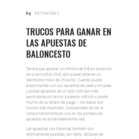
by
10/10/2022
TRUCOS PARA GANAR EN
LAS APUESTAS DE
BALONCESTO
Tendrá que apostar un mínimo de 5 € en la edición
de la rencontre (1X2), aún puede obtener un
reembolso móvil de 25 euros. Cuando puede
experimentar con sus apuestas de pase y sin pase
y probar apuestas de un solo rollo aún más
aventureras,sin temor a parecer ridículo o perder
mucho de su dinero de juego – los dados son
mucho más divertidos, la posibilidad de ver la
carrera transmitida en vivo en los portales de
apuestas es extremadamente rara.
Las apuestas con hándicap también son
teóricamente posibles, por tanto. Bloques de