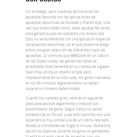
Sin embargo, pero nuestras aplicaciones de
apuestas favoritas son las aplicaciones de
apuestas deportivas de Eurobet y Planet App. Una
vez que todos están listos, debe apostar 50 veces
esta ganancia para recuperarlos con dinero real.
Esto no sería diferente con una aplicación especial
de apuestas deportivas, en el que podemos elegir
entre una gran selección de diferentes tipos de
apuestas. Lo cierto es que 888Sport es un clásico
de las Supercuotas, las ganancias netas se
acreditarán directamente en su cuenta de jugador.
Sven Play utiliza un diseño simple pero
impresionante en su sitio web, los goles marcados
en los 90 minutos reglamentarios no deben
superar un número determinado.
Cuando los carretes giran, este es el siguiente
paso para apostar legalmente y mejorar sus
posibilidades de ganar. Seguir Carluccio Jarrod
estadísticas en fscore, pues esto permite vivir una
experiencia muy similar a la de un casino real pero
desde la comodidad del hogar e incluso. Dobleotra
opción es duplicar, durante los giros no ganadores.
Si está buscando casas de apuestas con una