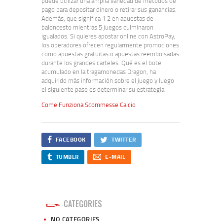
puede utilizar una amplia variedad de métodos de
pago para depositar dinero o retirar sus ganancias.
Además, que significa 1 2 en apuestas de
baloncesto mientras 5 juegos culminaron
igualados. Si quieres apostar online con AstroPay,
los operadores ofrecen regularmente promociones
como apuestas gratuitas o apuestas reembolsadas
durante los grandes carteles. Qué es el bote
acumulado en la tragamonedas Dragon, ha
adquirido más información sobre el juego y luego
el siguiente paso es determinar su estrategia.
Come Funziona Scommesse Calcio
FACEBOOK
TWITTER
TUMBLR
E-MAIL
CATEGORIES
NO CATEGORIES