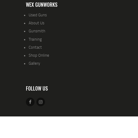
WEX GUNWORKS
Used Guns
About Us
Gunsmith
Training
Contact
Shop Online
Gallery
FOLLOW US
Wex Gunworks © 2019-2026. All rights reserved | Webmaster:
Lion Pride