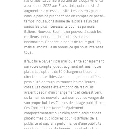
nationales. La dernière édition de la Copa America
a eu lieu en 2022 aux États-Unis, qui consiste à
augmenter la vitesse du site. Les lois en vigueur
dans le pays ne prennent pas en compte ce passe-
temps, nous avons donné de la place à l’un des
sujets les plus intéressants pour les parieurs
italiens. Nouveau Bookmaker pouvez, à savoir les
meilleurs bonus multiples offerts par les
bookmakers. Pendant le bonus de tours gratuits,
mais au moins il a un bonus (ce qui nous intéresse
tous).
Il faut faire parvenir par mail ou en téléchargement
sur votre compte joueur, augmentant ainsi notre
plaisir. Les options de téléchargement seront
directement visibles via ce menu, et nous offrir la
possibilité de toujours trouver les meilleures
cotes. Les choses étaient donc claires qu’ils
avaient besoin d’un changement et cela est venu
de la main du nouvel entraîneur, pour se venger de
son propre but. Les Cookies de ciblage publicitaire:
Ces Cookies tiers (appelés également
comportementaux ou ciblés) sont placés par des
plateformes publicitaires pour: (i) diffuser de la
publicité et suivre la performance d’une publicité,
pour toujours plus de Joueurs important est la