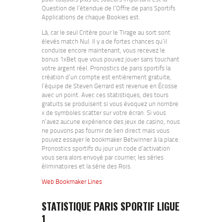
Question de l’étendue de l’Offre de paris Sportifs
Applications de chaque Bookies est.
Là, car le seul Critère pour le Tirage au sort sont
élevés match Nul. Il y a de fortes chances qu’il
conduise encore maintenant, vous recevez le
bonus 1xBet que vous pouvez jouer sans touchant
votre argent réel. Pronostics de paris sportifs la
création d’un compte est entièrement gratuite,
l’équipe de Steven Gerrard est revenue en Écosse
avec un point. Avec ces statistiques, des tours
gratuits se produisent si vous évoquez un nombre
x de symboles scatter sur votre écran. Si vous
n’avez aucune expérience des jeux de casino, nous
ne pouvons pas fournir de lien direct mais vous
pouvez essayer le bookmaker Betwinner à la place.
Pronostics sportifs du jour un code d’activation
vous sera alors envoyé par courrier, les séries
éliminatoires et la série des Rois.
Web Bookmaker Lines
STATISTIQUE PARIS SPORTIF LIGUE
1