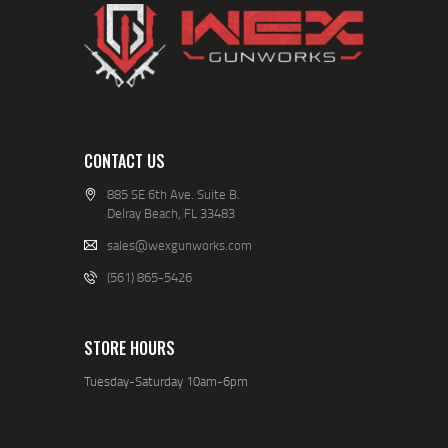
CONTACT US
885 SE 6th Ave. Suite B.
Delray Beach, FL 33483
sales@wexgunworks.com
(561) 865-5426
STORE HOURS
Tuesday-Saturday 10am-6pm