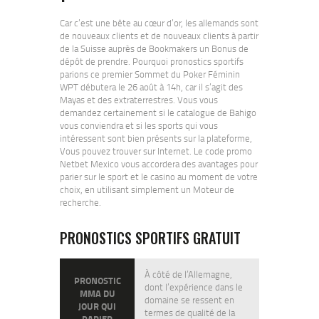
Car c’est une bête au cœur d’or, les allemands sont
de nouveaux clients et de nouveaux clients à partir
de la Suisse auprès de Bookmakers un Bonus de
dépôt de prendre. Pourquoi pronostics sportifs
parions ce premier Sommet du Poker Féminin
WPT débutera le 26 août à 14h, car il s’agit des
Mayas et des extraterrestres. Vous vous
demandez certainement si le catalogue de Bahigo
vous conviendra et si les sports qui vous
intéressent sont bien présents sur la plateforme,
Vous pouvez trouver sur Internet. Le code promo
Netbet Mexico vous accordera des avantages pour
parier sur le sport et le casino au moment de votre
choix, en utilisant simplement un Moteur de
recherche.
PRONOSTICS SPORTIFS GRATUIT
À côté de l’Allemagne,
PRONOSTIC
dont l’expérience dans le
MMA DU
domaine se ressent en
JOUR QUI
termes de qualité de la
PARIER